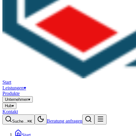
Start
Leistungen
▾
Produkte
Unternehmen
▾
Hub
▾
Kontakt
Beratung anfragen
Suche…
⌘K
Start