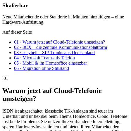
Skalierbar
Neue Mitarbeitende oder Standorte in Minuten hinzufügen – ohne
Hardware-Aufrüstung.
Auf dieser Seite
01
·
Warum jetzt auf Cloud-Telefonie umsteigen?
02
·
3CX – die zentrale Kommunikationsplattform
03
·
easybell – SIP-Trunks aus Deutschland
04
·
Microsoft Teams als Telefon
05
·
Mobil & im Homeoffice einsetzbar
06
·
Migration ohne Stillstand
.0
1
Warum jetzt auf Cloud-Telefonie
umsteigen?
ISDN ist abgeschaltet, klassische TK-Anlagen sind teuer im
Unterhalt und unflexibel beim Thema Homeoffice. Cloud-Telefonie
löst beide Probleme: Sie nutzen Ihre vorhandene Internetleitung,
sparen Hardware-Investitionen und bieten Ihren Mitarbeitenden