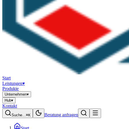
Start
Leistungen
▾
Produkte
Unternehmen
▾
Hub
▾
Kontakt
Beratung anfragen
Suche…
⌘K
Start