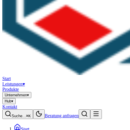
Start
Leistungen
▾
Produkte
Unternehmen
▾
Hub
▾
Kontakt
Beratung anfragen
Suche…
⌘K
Start