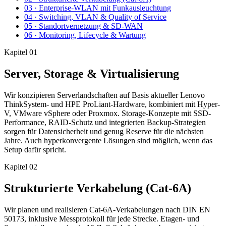
03
·
Enterprise-WLAN mit Funkausleuchtung
04
·
Switching, VLAN & Quality of Service
05
·
Standortvernetzung & SD-WAN
06
·
Monitoring, Lifecycle & Wartung
Kapitel
01
Server, Storage & Virtualisierung
Wir konzipieren Serverlandschaften auf Basis aktueller Lenovo
ThinkSystem- und HPE ProLiant-Hardware, kombiniert mit Hyper-
V, VMware vSphere oder Proxmox. Storage-Konzepte mit SSD-
Performance, RAID-Schutz und integrierten Backup-Strategien
sorgen für Datensicherheit und genug Reserve für die nächsten
Jahre. Auch hyperkonvergente Lösungen sind möglich, wenn das
Setup dafür spricht.
Kapitel
02
Strukturierte Verkabelung (Cat-6A)
Wir planen und realisieren Cat-6A-Verkabelungen nach DIN EN
50173, inklusive Messprotokoll für jede Strecke. Etagen- und